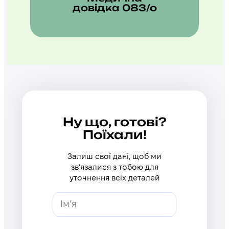
довідка 083/о
Ну що, готові?
Поїхали!
Залиш свої дані, щоб ми
звʼязалися з тобою для
уточнення всіх деталей