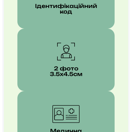
Ідентифікаційний
код
2 фото
3.5х4.5см
Медична